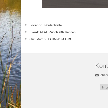
Location:
Nordschleife
Event:
ADAC Zurich 24h Rennen
Car:
Marc VDS BMW Z4 GT3
Kont
johan
Imp