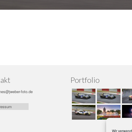
akt
Portfolio
nes@jweber-foto.de
ressum
Wir verwend