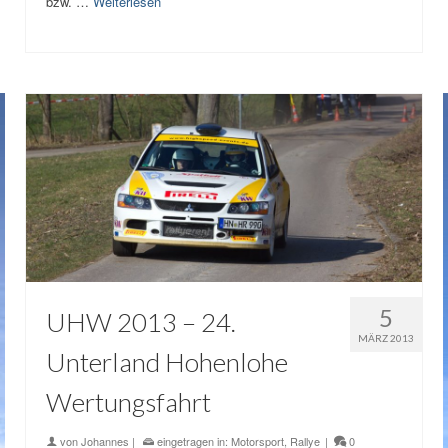
bzw. …
Weiterlesen
5
UHW 2013 – 24.
MÄRZ 2013
Unterland Hohenlohe
Wertungsfahrt
von
Johannes
|
eingetragen in:
Motorsport
,
Rallye
|
0