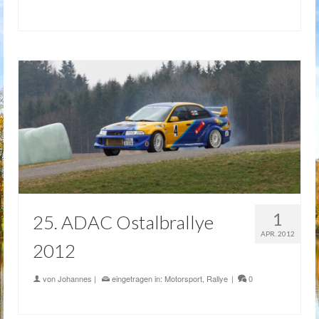
1
25. ADAC Ostalbrallye
APR. 2012
2012
von
Johannes
|
eingetragen in:
Motorsport
,
Rallye
|
0