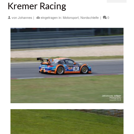
Kremer Racing
von
Johannes
|
eingetragen in:
Motorsport
,
Nordschleife
|
0