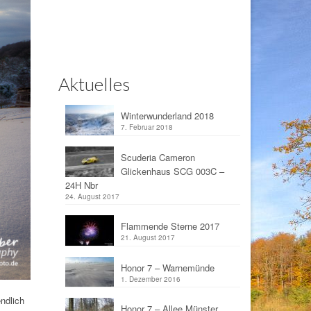
Aktuelles
Winterwunderland 2018
7. Februar 2018
Scuderia Cameron
Glickenhaus SCG 003C –
24H Nbr
24. August 2017
Flammende Sterne 2017
21. August 2017
Honor 7 – Warnemünde
1. Dezember 2016
ndlich
Honor 7 – Allee Münster