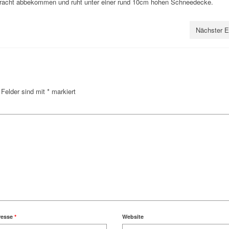
 Pracht abbekommen und ruht unter einer rund 10cm hohen Schneedecke.
Nächster E
 Felder sind mit
*
markiert
resse
*
Website