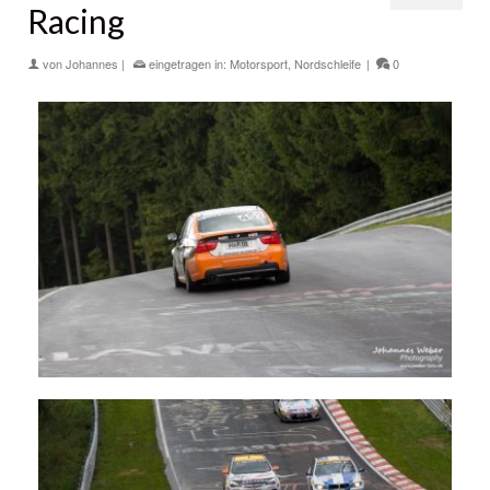
Racing
von
Johannes
|
eingetragen in:
Motorsport
,
Nordschleife
|
0