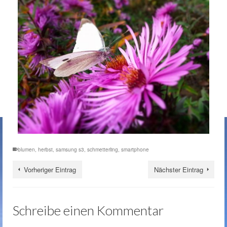
blumen
,
herbst
,
samsung s3
,
schmetterling
,
smartphone
Vorheriger Eintrag
Nächster Eintrag
Schreibe einen Kommentar