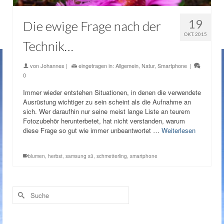
19
Die ewige Frage nach der
OKT. 2015
Technik…
von
Johannes
|
eingetragen in:
Allgemein
,
Natur
,
Smartphone
|
0
Immer wieder entstehen Situationen, in denen die verwendete
Ausrüstung wichtiger zu sein scheint als die Aufnahme an
sich. Wer daraufhin nur seine meist lange Liste an teurem
Fotozubehör herunterbetet, hat nicht verstanden, warum
diese Frage so gut wie immer unbeantwortet …
Weiterlesen
blumen
,
herbst
,
samsung s3
,
schmetterling
,
smartphone
Suche
nach: